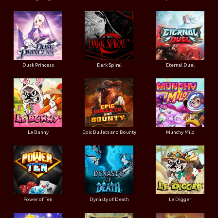
Dusk Princess
Dark Spiral
Eternal Duel
Le Bunny
Epic Bullets and Bounty
Munchy Milo
Power of Ten
Dynasty of Death
Le Digger