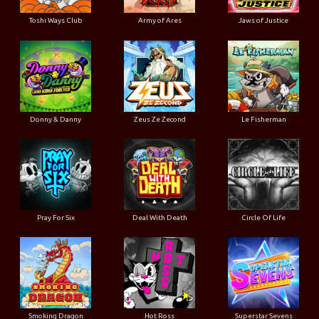
Toshi Ways Club
Army of Ares
Jaws of Justice
Donny & Danny
Zeus Ze Zecond
Le Fisherman
Pray For Six
Deal With Death
Circle Of Life
Smoking Dragon
Hot Ross
Superstar Sevens