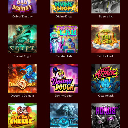
Orb of Destiny
Divine Drop
Slayers Inc
Cursed Crypt
Twisted Lab
Tai the Toadc
Dragon's Domain
Donny Dough
Octo Attack