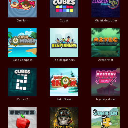
OmNom
Cubes
Miami Multiplier
Cash Compass
The Respinners
Aztec Twist
Cubes 2
Let It Snow
Mystery Motel