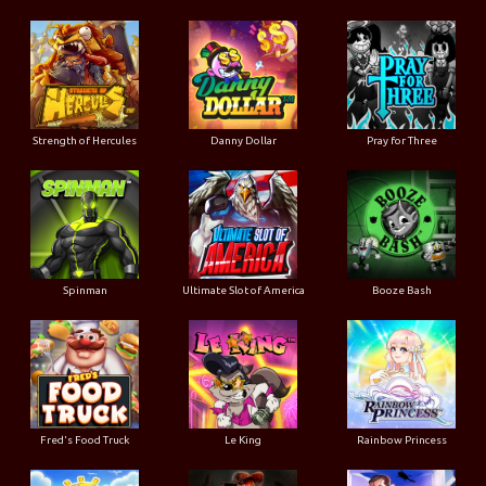
Strength of Hercules
Danny Dollar
Pray for Three
Ultimate Slot of America
Booze Bash
Spinman
Le King
Fred's Food Truck
Rainbow Princess