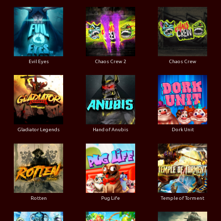
Evil Eyes
Chaos Crew 2
Chaos Crew
Gladiator Legends
Hand of Anubis
Dork Unit
Rotten
Pug Life
Temple of Torment