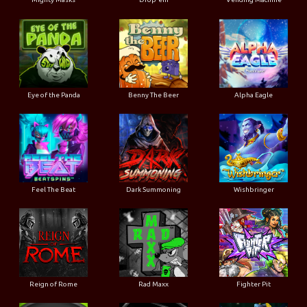
Eye of the Panda
Benny The Beer
Alpha Eagle
Feel The Beat
Dark Summoning
Wishbringer
Reign of Rome
Rad Maxx
Fighter Pit