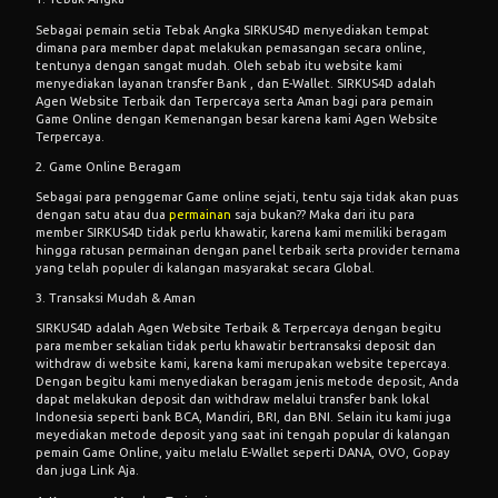
Sebagai pemain setia
Tebak Angka
SIRKUS4D menyediakan tempat
dimana para member dapat melakukan pemasangan secara online,
tentunya dengan sangat mudah. Oleh sebab itu website kami
menyediakan layanan transfer Bank , dan E-Wallet. SIRKUS4D adalah
Agen Website Terbaik dan Terpercaya serta Aman bagi para pemain
Game Online dengan Kemenangan besar karena kami Agen Website
Terpercaya.
2. Game Online Beragam
Sebagai para penggemar Game online sejati, tentu saja tidak akan puas
dengan satu atau dua
permainan
saja bukan?? Maka dari itu para
member SIRKUS4D tidak perlu khawatir, karena kami memiliki beragam
hingga ratusan permainan dengan panel terbaik serta provider ternama
yang telah populer di kalangan masyarakat secara Global.
3. Transaksi Mudah & Aman
SIRKUS4D adalah Agen Website Terbaik & Terpercaya dengan begitu
para member sekalian tidak perlu khawatir bertransaksi deposit dan
withdraw di website kami, karena kami merupakan website tepercaya.
Dengan begitu kami menyediakan beragam jenis metode deposit, Anda
dapat melakukan deposit dan withdraw melalui transfer bank lokal
Indonesia seperti bank BCA, Mandiri, BRI, dan BNI. Selain itu kami juga
meyediakan metode deposit yang saat ini tengah popular di kalangan
pemain Game Online, yaitu melalu E-Wallet seperti DANA, OVO, Gopay
dan juga Link Aja.