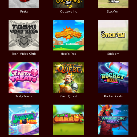
Frutz
Outlaws Inc.
Stack'em
Toshi Video Club
Hop'n'Pop
Stick'em
Tasty Treats
Cash Quest
Rocket Reels