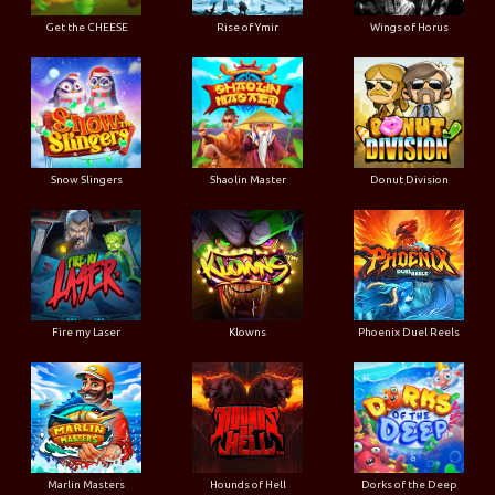
Get the CHEESE
Rise of Ymir
Wings of Horus
Snow Slingers
Shaolin Master
Donut Division
Fire my Laser
Klowns
Phoenix Duel Reels
Marlin Masters
Hounds of Hell
Dorks of the Deep