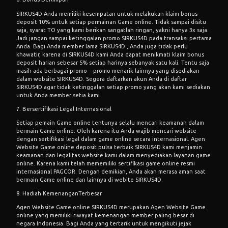
SIRKUS4D Anda memiliki kesempatan untuk melakukan klaim bonus
deposit 10% untuk setiap permainan Game online. Tidak sampai disitu
saja, syarat TO yang kami berikan sangatlah ringan, yakni hanya 3x saja.
Jadi jangan sampai ketinggalan promo SIRKUS4D pada transaksi pertama
Anda. Bagi Anda member lama SIRKUS4D , Anda juga tidak perlu
khawatir, karena di SIRKUS4D kami Anda dapat menikmati klaim bonus
deposit harian sebesar 5% setiap harinya sebanyak satu kali. Tentu saja
masih ada berbagai promo – promo menarik lainnya yang disediakan
dalam website SIRKUS4D. Segera daftarkan akun Anda di daftar
SIRKUS4D agar tidak ketinggalan setiap promo yang akan kami sediakan
untuk Anda member setia kami.
7. Bersertifikasi Legal Internasional
Setiap pemain
Game online
tentunya selalu mencari keamanan dalam
bermain Game online. Oleh karena itu Anda wajib mencari website
dengan sertifikasi legal dalam game online secara internasional. Agen
Website Game online deposit pulsa terbaik SIRKUS4D kami menjamin
keamanan dan legalitas website kami dalam menyediakan layanan game
online. Karena kami telah mememiliki sertifikasi game online resmi
internasional PAGCOR. Dengan demikian, Anda akan merasa aman saat
bermain Game online dan lainnya di webite SIRKUS4D.
8. Hadiah KemenanganTerbesar
Agen Website Game online SIRKUS4D merupakan Agen Website Game
online yang memiliki riwayat kemenangan member paling besar di
negara Indonesia. Bagi Anda yang tertarik untuk mengikuti jejak