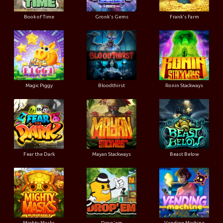
Book of Time
Gronk's Gems
Frank's Farm
Magic Piggy
Bloodthirst
Ronin Stackways
Fear the Dark
Mayan Stackways
Beast Below
Mighty Masks
Drop'em
Vending Machine