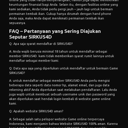
keuntungan finansial bagi Anda. Selain itu, dengan fasilitas online yang
kami sediakan, Anda tidak perlu pergi jauh – jauh lagi untuk bermain
permainan tembak ikan. Cukup hanya dirumah dengan hand phone
Anda saja, maka Anda dapat menikmati permainan tembak ikan
sepuasnya.
FAQ – Pertanyaan yang Sering Diajukan
Seputar SIRKUS4D
Q: Apa saja syarat mendaftar di SIRKUS4D?
A: Anda wajib berusia minimal 18 tahun untuk mendaftar sebagai
member SIRKUS4D. kami tidak memberikan syarat rumit lainnya untuk
mendaftar sebagai member kami.
Q: Data apa saja yang diperlukan untuk mendaftar untuk bermain Game
SIRKUS4D?
A: untuk mendaftar sebagai member SIRKUS4D Anda perlu mengisi
beberapa data seperti data nomor hp, alamat email, dan juga data
rekening aktif Anda diperlukan saat melakukan pendaftaran. Lalu Anda
juga wajib untuk membuat sebuah username unik dan password yang
akan diperlukan saat hendak login kembali di website game online
kami.
Q: Apakah website SIRKUS4D aman?
A: Sebagai salah satu pelopor website Game online terpercaya
Indonesia, kami menjamin bahwa Website SIRKUS4D 100% aman. Karena