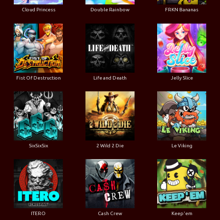
Cloud Princess
Double Rainbow
FRKN Bananas
Fist Of Destruction
Life and Death
Jelly Slice
SixSixSix
2 Wild 2 Die
Le Viking
ITERO
Cash Crew
Keep'em