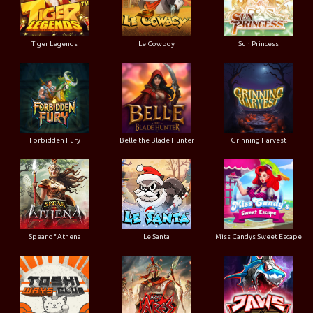
Tiger Legends
Le Cowboy
Sun Princess
Forbidden Fury
Belle the Blade Hunter
Grinning Harvest
Spear of Athena
Le Santa
Miss Candys Sweet Escape