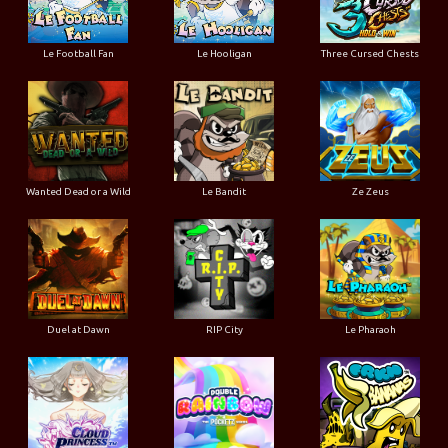
Le Football Fan
Le Hooligan
Three Cursed Chests
Wanted Dead or a Wild
Le Bandit
Ze Zeus
Duel at Dawn
RIP City
Le Pharaoh