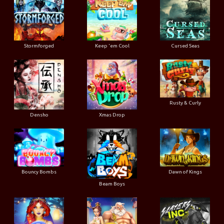
Stormforged
Keep 'em Cool
Cursed Seas
Rusty & Curly
Densho
Xmas Drop
Bouncy Bombs
Dawn of Kings
Beam Boys