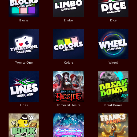
Blocks
Limbo
Dice
Twenty-One
Colors
Wheel
Lines
Immortal Desire
Break Bones