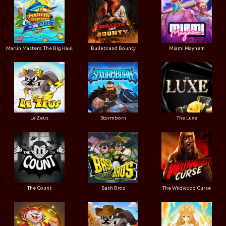
Marlin Masters: The Big Haul
Bullets and Bounty
Miami Mayhem
Le Zeus
Stormborn
The Luxe
The Count
Bash Bros
The Wildwood Curse