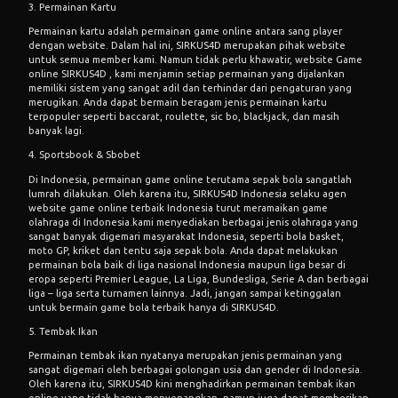
3. Permainan Kartu
Permainan kartu adalah permainan game online antara sang player
dengan website. Dalam hal ini, SIRKUS4D merupakan pihak website
untuk semua member kami. Namun tidak perlu khawatir, website
Game
online
SIRKUS4D , kami menjamin setiap permainan yang dijalankan
memiliki sistem yang sangat adil dan terhindar dari pengaturan yang
merugikan. Anda dapat bermain beragam jenis permainan kartu
terpopuler seperti baccarat, roulette, sic bo, blackjack, dan masih
banyak lagi.
4. Sportsbook & Sbobet
Di Indonesia, permainan game online terutama sepak bola sangatlah
lumrah dilakukan. Oleh karena itu, SIRKUS4D Indonesia selaku agen
website game online terbaik Indonesia turut meramaikan game
olahraga di Indonesia.kami menyediakan berbagai jenis olahraga yang
sangat banyak digemari masyarakat Indonesia, seperti bola basket,
moto GP, kriket dan tentu saja sepak bola. Anda dapat melakukan
permainan bola baik di liga nasional Indonesia maupun liga besar di
eropa seperti Premier League, La Liga, Bundesliga, Serie A dan berbagai
liga – liga serta turnamen lainnya. Jadi, jangan sampai ketinggalan
untuk bermain game bola terbaik hanya di SIRKUS4D.
5. Tembak Ikan
Permainan tembak ikan nyatanya merupakan jenis permainan yang
sangat digemari oleh berbagai golongan usia dan gender di Indonesia.
Oleh karena itu, SIRKUS4D kini menghadirkan permainan tembak ikan
online yang tidak hanya menyenangkan, namun juga dapat memberikan