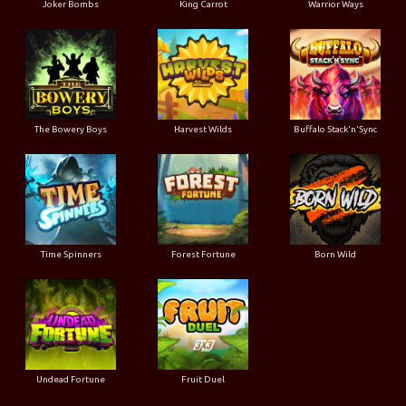
Joker Bombs
King Carrot
Warrior Ways
The Bowery Boys
Harvest Wilds
Buffalo Stack'n'Sync
Time Spinners
Forest Fortune
Born Wild
Undead Fortune
Fruit Duel