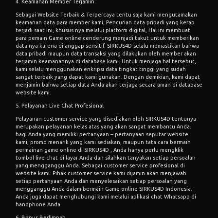
4. Keamanan Member Terjamin
Sebagai Website Terbaik & Terpercaya tentu saja kami mengutamakan
keamanan data para member kami, Pencurian data pribadi yang kerap
terjadi saat ini, khusus nya melalui platform digital, Hal ini membuat
para pemain Game online cenderung menjadi takut untuk memberikan
data nya karena di anggap sensitif.
SIRKUS4D
selalu memastikan bahwa
data pribadi maupun data transaksi yang dilakukan oleh member akan
terjamin keamanannya di database kami. Untuk menjaga hal tersebut,
kami selalu menggunakan enkripsi data tingkat tinggi yang sudah
sangat terbaik yang dapat kami gunakan. Dengan demikian, kami dapat
menjamin bahwa setiap data Anda akan terjaga secara aman di database
website kami.
5. Pelayanan Live Chat Profesional
Pelayanan customer service yang disediakan oleh SIRKUS4D tentunya
merupakan pelayanan kelas atas yang akan sangat membantu Anda.
bagi Anda yang memiliki pertanyaan – pertanyaan seputar website
kami, promo menarik yang kami sediakan, maupun tata cara bermain
permainan
game online
di SIRKUS4D , Anda hanya perlu mengklik
tombol live chat di layar Anda dan silahkan tanyakan setiap persoalan
yang mengganggu Anda. Sebagai customer service profesional di
website kami. Pihak customer service kami dijamin akan menjawab
setiap pertanyaan Anda dan menyelesaikan setiap persoalan yang
mengganggu Anda dalam bermain Game online SIRKUS4D Indonesia.
Anda juga dapat menghubungi kami melalui aplikasi chat Whatsapp di
handphone Anda.
6. Bonus Berlimpah