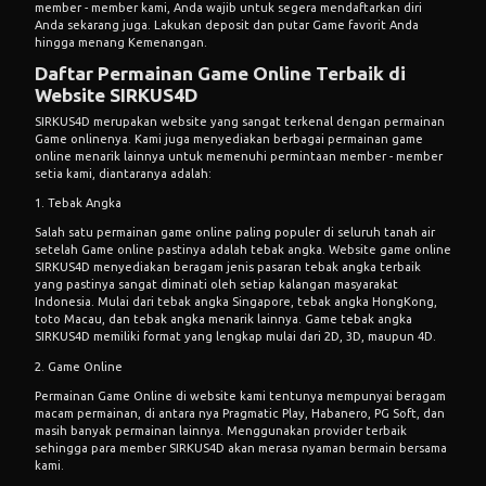
member - member kami, Anda wajib untuk segera mendaftarkan diri
Anda sekarang juga. Lakukan deposit dan putar Game favorit Anda
hingga menang Kemenangan.
Daftar Permainan Game Online Terbaik di
Website SIRKUS4D
SIRKUS4D merupakan website yang sangat terkenal dengan permainan
Game onlinenya. Kami juga menyediakan berbagai permainan game
online menarik lainnya untuk memenuhi permintaan member - member
setia kami, diantaranya adalah:
1. Tebak Angka
Salah satu permainan game online paling populer di seluruh tanah air
setelah Game online pastinya adalah tebak angka. Website game online
SIRKUS4D menyediakan beragam jenis pasaran tebak angka terbaik
yang pastinya sangat diminati oleh setiap kalangan masyarakat
Indonesia. Mulai dari tebak angka Singapore, tebak angka HongKong,
toto Macau, dan tebak angka menarik lainnya. Game tebak angka
SIRKUS4D memiliki format yang lengkap mulai dari 2D, 3D, maupun 4D.
2. Game Online
Permainan Game Online di website kami tentunya mempunyai beragam
macam permainan, di antara nya Pragmatic Play, Habanero, PG Soft, dan
masih banyak permainan lainnya. Menggunakan provider terbaik
sehingga para member SIRKUS4D akan merasa nyaman bermain bersama
kami.