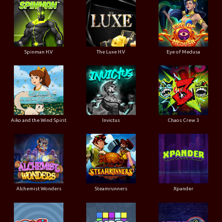
Spinman H.V
The Luxe H.V
Eye of Medusa
Aiko and the Wind Spirit
Invictus
Chaos Crew 3
Alchemist Wonders
Steamrunners
Xpander