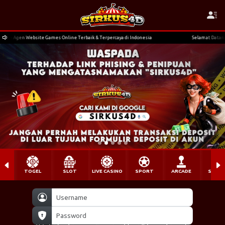
erbaik & Terpercaya di Indonesia
Selamat Datang di SIRKUS4D - Agen Website Games 
TOGEL
SLOT
LIVE CASINO
SPORT
ARCADE
SABU