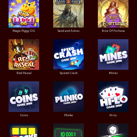
Magic Piggy OG
Sand and Ashes
Rise Of Fortuna
Red Pascal
Speed Crash
Mines
Coins
Plinko
Hi-Lo