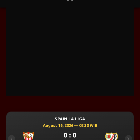
SPAIN LA LIGA
August 16, 2026 — 02:30 WIB
0 : 0
Previous
Next