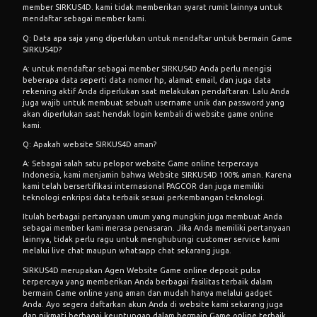
member SIRKUS4D. kami tidak memberikan syarat rumit lainnya untuk
mendaftar sebagai member kami.
Q: Data apa saja yang diperlukan untuk mendaftar untuk bermain Game
SIRKUS4D?
A: untuk mendaftar sebagai member SIRKUS4D Anda perlu mengisi
beberapa data seperti data nomor hp, alamat email, dan juga data
rekening aktif Anda diperlukan saat melakukan pendaftaran. Lalu Anda
juga wajib untuk membuat sebuah username unik dan password yang
akan diperlukan saat hendak login kembali di website game online
kami.
Q: Apakah website SIRKUS4D aman?
A: Sebagai salah satu pelopor website Game online terpercaya
Indonesia, kami menjamin bahwa Website SIRKUS4D 100% aman. Karena
kami telah bersertifikasi internasional PAGCOR dan juga memiliki
teknologi enkripsi data terbaik sesuai perkembangan teknologi.
Itulah berbagai pertanyaan umum yang mungkin juga membuat Anda
sebagai member kami merasa penasaran. Jika Anda memiliki pertanyaan
lainnya, tidak perlu ragu untuk menghubungi customer service kami
melalui live chat maupun whatsapp chat sekarang juga.
SIRKUS4D merupakan Agen Website Game online deposit pulsa
terpercaya yang memberikan Anda berbagai fasilitas terbaik dalam
bermain Game online yang aman dan mudah hanya melalui gadget
Anda. Ayo segera daftarkan akun Anda di website kami sekarang juga
dan nikmati berbagai keuntungan dalam bermain Game online terbaik