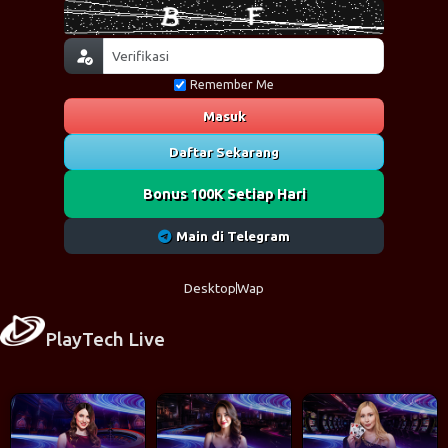
Remember Me
Masuk
Daftar Sekarang
Bonus 100K Setiap Hari
Main di Telegram
Desktop
Wap
PlayTech Live