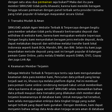
dengan satu atau dua
permainan
saja bukan?? Maka dari itu para
member SIRKUS4D tidak perlu khawatir, karena kami memiliki beragam
hingga ratusan permainan dengan panel terbaik serta provider ternama
yang telah populer di kalangan masyarakat secara Global.
3. Transaksi Mudah & Aman
SIRKUS4D adalah Agen Website Terbaik & Terpercaya dengan begitu
para member sekalian tidak perlu khawatir bertransaksi deposit dan
withdraw di website kami, karena kami merupakan website tepercaya.
Dengan begitu kami menyediakan beragam jenis metode deposit, Anda
dapat melakukan deposit dan withdraw melalui transfer bank lokal
Indonesia seperti bank BCA, Mandiri, BRI, dan BNI. Selain itu kami juga
meyediakan metode deposit yang saat ini tengah popular di kalangan
pemain Game Online, yaitu melalu E-Wallet seperti DANA, OVO, Gopay
dan juga Link Aja.
4. Keamanan Member Terjamin
Sebagai Website Terbaik & Terpercaya tentu saja kami mengutamakan
keamanan data para member kami, Pencurian data pribadi yang kerap
terjadi saat ini, khusus nya melalui platform digital, Hal ini membuat
para pemain Game online cenderung menjadi takut untuk memberikan
data nya karena di anggap sensitif.
SIRKUS4D
selalu memastikan bahwa
data pribadi maupun data transaksi yang dilakukan oleh member akan
terjamin keamanannya di database kami. Untuk menjaga hal tersebut,
kami selalu menggunakan enkripsi data tingkat tinggi yang sudah
sangat terbaik yang dapat kami gunakan. Dengan demikian, kami dapat
menjamin bahwa setiap data Anda akan terjaga secara aman di database