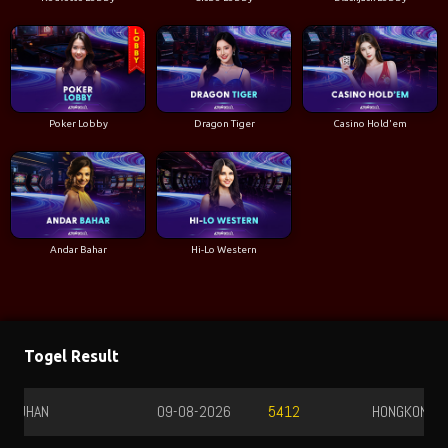
Poker Lobby
Dragon Tiger
Casino Hold'em
Andar Bahar
Hi-Lo Western
Togel Result
HONGKONG
08-08-2026
2797