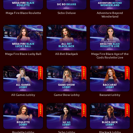
Mega Fire Blaze Roulette
Sicbo Deluxe
Adventure Beyond
Wonderland
Mega Fire Blaze Lucky Ball
All-Bet Blackjack
Mega Fire Blaze Age of the
Gods Roulette Live
All Games Lobby
Game Show Lobby
Baccarat Lobby
Roulette Lobby
Sicbo Lobby
Blackjack Lobby