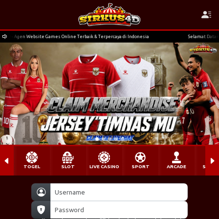
Agen Website Games Online Terbaik & Terpercaya di Indonesia
Selamat Datang di SIR
TOGEL
SLOT
LIVE CASINO
SPORT
ARCADE
SABU