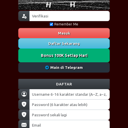
Remember Me
Masuk
Daftar Sekarang
Bonus 100K Setiap Hari
Main di Telegram
DAFTAR