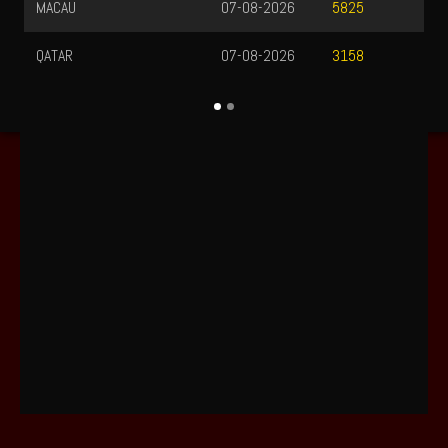
5825
3158