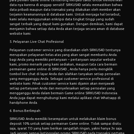
para pemain Game online cenderung menjadi takut untuk memberikan
data nya karena di anggap sensitif.
SIRKUS4D
selalu memastikan bahwa
data pribadi maupun data transaksi yang dilakukan oleh member akan
terjamin keamanannya di database kami. Untuk menjaga hal tersebut,
kami selalu menggunakan enkripsi data tingkat tinggi yang sudah
sangat terbaik yang dapat kami gunakan. Dengan demikian, kami dapat
menjamin bahwa setiap data Anda akan terjaga secara aman di database
website kami.
5. Pelayanan Live Chat Profesional
Pelayanan customer service yang disediakan oleh SIRKUS4D tentunya
merupakan pelayanan kelas atas yang akan sangat membantu Anda.
bagi Anda yang memiliki pertanyaan – pertanyaan seputar website
kami, promo menarik yang kami sediakan, maupun tata cara bermain
permainan
game online
di SIRKUS4D , Anda hanya perlu mengklik
tombol live chat di layar Anda dan silahkan tanyakan setiap persoalan
yang mengganggu Anda. Sebagai customer service profesional di
website kami. Pihak customer service kami dijamin akan menjawab
setiap pertanyaan Anda dan menyelesaikan setiap persoalan yang
mengganggu Anda dalam bermain Game online SIRKUS4D Indonesia.
Anda juga dapat menghubungi kami melalui aplikasi chat Whatsapp di
handphone Anda.
6. Bonus Berlimpah
SIRKUS4D Anda memiliki kesempatan untuk melakukan klaim bonus
deposit 10% untuk setiap permainan Game online. Tidak sampai disitu
saja, syarat TO yang kami berikan sangatlah ringan, yakni hanya 3x saja.
Jadi jangan sampai ketinggalan promo SIRKUS4D pada transaksi pertama